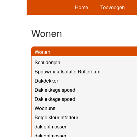
Home
Toevoegen
Wonen
Wonen
Schilderijen
Spouwmuurisolatie Rotterdam
Dakdekker
Daklekkage spoed
Daklekkage spoed
Woonunit
Beige kleur interieur
dak ontmossen
dak ontmossen