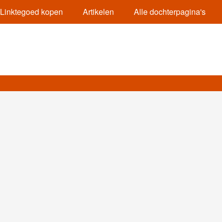
Linktegoed kopen
Artikelen
Alle dochterpagina's