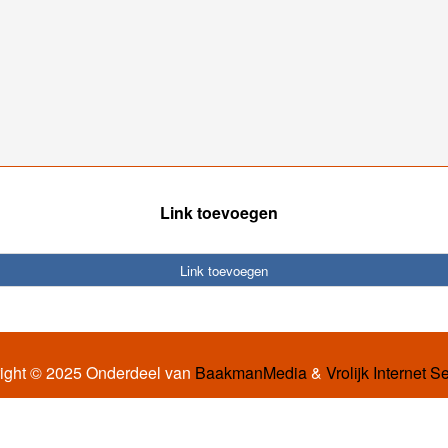
Link toevoegen
Link toevoegen
ight © 2025 Onderdeel van
BaakmanMedia
&
Vrolijk Internet S