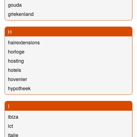
gouda
griekenland
H
hairextensions
horloge
hosting
hotels
hovenier
hypotheek
I
ibiza
ict
italie