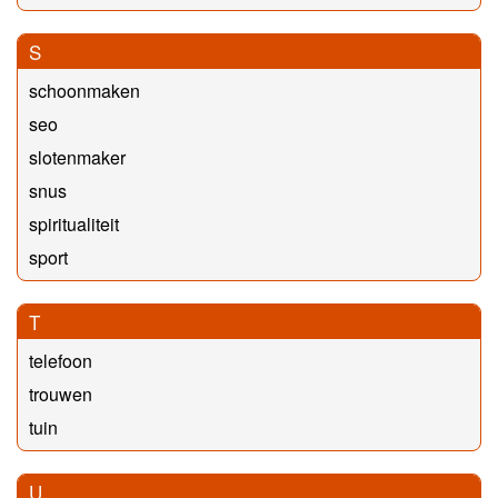
S
schoonmaken
seo
slotenmaker
snus
spiritualiteit
sport
T
telefoon
trouwen
tuin
U