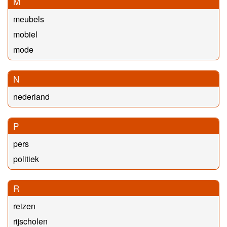
M
meubels
mobiel
mode
N
nederland
P
pers
politiek
R
reizen
rijscholen