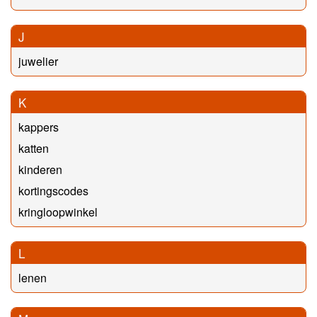
J
juwelier
K
kappers
katten
kinderen
kortingscodes
kringloopwinkel
L
lenen