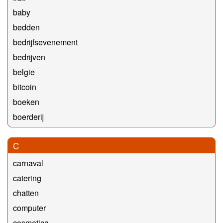
baby
bedden
bedrijfsevenement
bedrijven
belgie
bitcoin
boeken
boerderij
C
carnaval
catering
chatten
computer
cosmetica