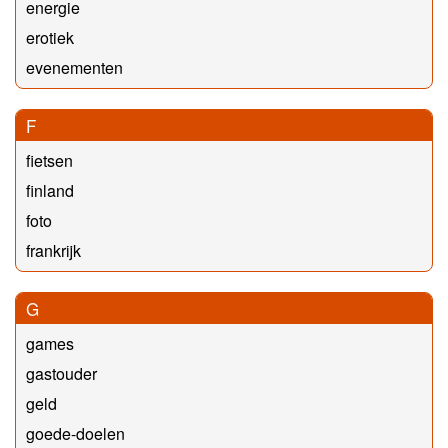
energie
erotiek
evenementen
F
fietsen
finland
foto
frankrijk
G
games
gastouder
geld
goede-doelen