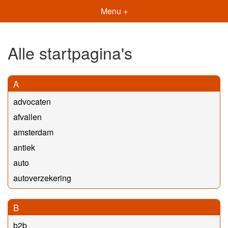
Menu +
Alle startpagina's
A
advocaten
afvallen
amsterdam
antiek
auto
autoverzekering
B
b2b