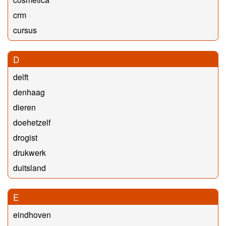
crm
cursus
D
delft
denhaag
dieren
doehetzelf
drogist
drukwerk
duitsland
E
eindhoven