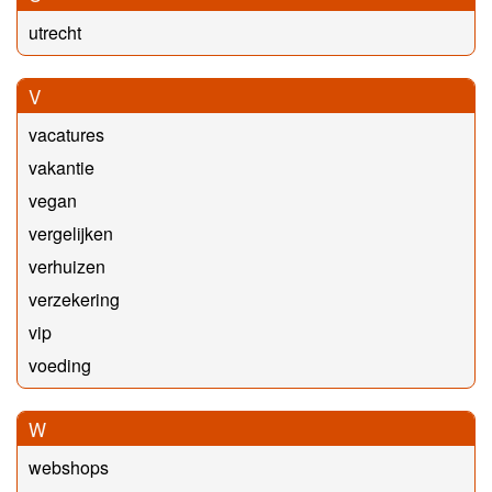
utrecht
V
vacatures
vakantie
vegan
vergelijken
verhuizen
verzekering
vip
voeding
W
webshops