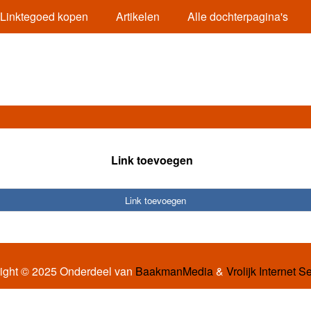
Linktegoed kopen
Artikelen
Alle dochterpagina's
Link toevoegen
Link toevoegen
ight © 2025 Onderdeel van
BaakmanMedia
&
Vrolijk Internet S