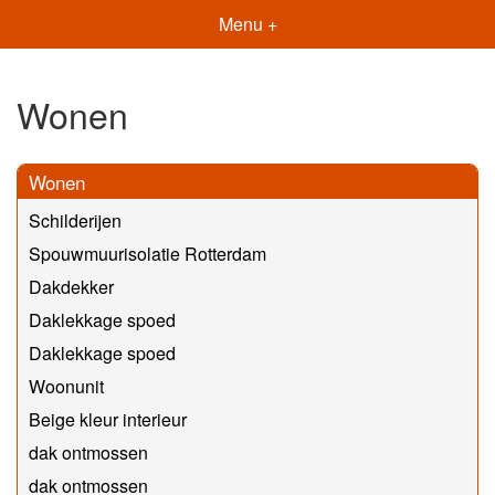
Menu +
Wonen
Wonen
Schilderijen
Spouwmuurisolatie Rotterdam
Dakdekker
Daklekkage spoed
Daklekkage spoed
Woonunit
Beige kleur interieur
dak ontmossen
dak ontmossen